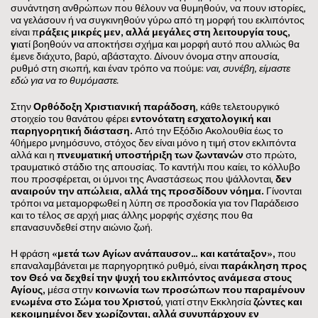
συνάντηση ανθρώπων που θέλουν να θυμηθούν, να πουν ιστορίες,
να γελάσουν ή να συγκινηθούν γύρω από τη μορφή του εκλιπόντος
είναι π
ράξεις μικρές μεν, αλλά μεγάλες στη λειτουργία τους
,
γ
ιατί βοηθούν να αποκτήσει σχήμα και μορφή αυτό που αλλιώς θα
έμενε διάχυτο, βαρύ, αβάσταχτο. Δίνουν όνομα στην απουσία,
ρυθμό στη σιωπή, και έναν τρόπο να πούμε:
ναι, συνέβη, είμαστε
εδώ για να το θυμόμαστε.
Στην
Ορθόδοξη Χριστιανική παράδοση
, κάθε τελετουργικό
στοιχείο του θανάτου φέρει
εντονότατη εσχατολογική και
παρηγορητική διάσταση
.
Από την Εξόδιο Ακολουθία έως το
40ήμερο μνημόσυνο, στόχος δεν είναι μόνο η τιμή στον εκλιπόντα
αλλά και η
πνευματική υποστήριξη των ζωντανών
στο πρώτο,
τραυματικό στάδιο της απουσίας. Το καντήλι που καίει, το κόλλυβο
που προσφέρεται, οι ύμνοι της Αναστάσεως που ψάλλονται,
δεν
αναιρούν την απώλεια, αλλά της προσδίδουν νόημα
.
Γίνονται
τρόποι να μεταμορφωθεί η λύπη σε προσδοκία για τον Παράδεισο
και το τέλος σε αρχή μιας άλλης μορφής σχέσης που θα
επανασυνδεθεί στην αιώνιο ζωή.
Η φράση
«μετά των Αγίων ανάπαυσον… και κατάταξον»
,
που
επαναλαμβάνεται με παρηγορητικό ρυθμό, είναι
παράκληση προς
τον Θεό να δεχθεί την ψυχή του εκλιπόντος ανάμεσα στους
Αγίους
,
μέσα στην
κοινωνία των προσώπων που παραμένουν
ενωμένα στο Σώμα του Χριστού
, γιατί στην Εκκλησία
ζώντες και
κεκοιμημένοι δεν χωρίζονται, αλλά συνυπάρχουν εν