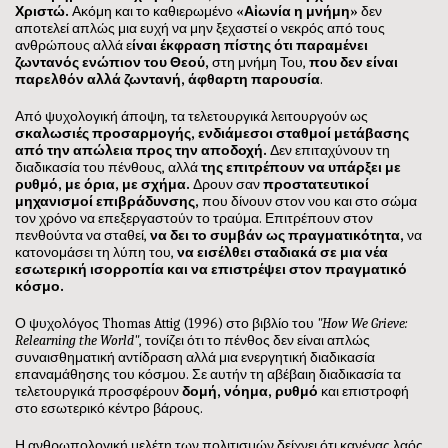
Χριστώ
.
Ακόμη και το καθιερωμένο
«Αἰωνία η μνήμη»
δεν
αποτελεί απλώς μια ευχή να μην ξεχαστεί ο νεκρός από τους
ανθρώπους
αλλά ε
ίναι έκφραση πίστης ότι παραμένει
ζωντανός ενώπιον του Θεού
,
στη μνήμη Του,
που δεν είναι
παρελθόν αλλά ζωντανή, άφθαρτη παρουσία
.
Από ψυχολογική άποψη, τα τελετουργικά λειτουργούν ως
σκαλωσιές προσαρμογής
,
ενδιάμεσοι σταθμοί μετάβασης
από την απώλεια προς την αποδοχή
.
Δεν επιταχύνουν τη
διαδικασία του πένθους, αλλά
της επιτρέπουν να υπάρξει με
ρυθμό, με όρια, με σχήμα
.
Δρουν σαν
προστατευτικοί
μηχανισμοί επιβράδυνσης
,
που δίνουν στον νου και στο σώμα
τον χρόνο να επεξεργαστούν το τραύμα. Επιτρέπουν στον
πενθούντα να σταθεί,
να δει το συμβάν ως πραγματικότητα
,
να
κατονομάσει τη λύπη του,
να εισέλθει σταδιακά σε μια νέα
εσωτερική ισορροπία και να επιστρέψει στον πραγματικό
κόσμο
.
Ο ψυχολόγος Thomas Attig (1996) στο βιβλίο του
"How We Grieve:
Relearning the World"
, τονίζει ότι το πένθος δεν είναι απλώς
συναισθηματική αντίδραση αλλά μια ενεργητική διαδικασία
επαναμάθησης του κόσμου. Σε αυτήν τη αβέβαιη διαδικασία τα
τελετουργικά προσφέρουν
δομή, νόημα, ρυθμό
και επιστροφή
στο εσωτερικό κέντρο βάρους.
Η ανθρωπολογική μελέτη των πολιτισμών δείχνει ότι κανένας λαός