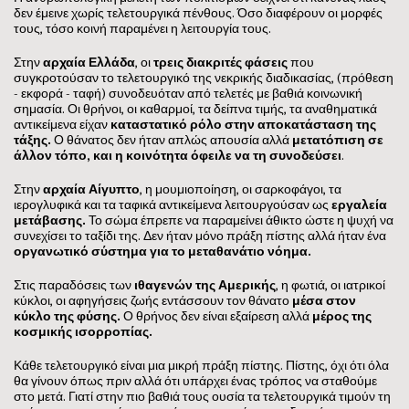
δεν έμεινε χωρίς τελετουργικά πένθους. Όσο διαφέρουν οι μορφές
τους, τόσο κοινή παραμένει η λειτουργία τους.
Στην
αρχαία Ελλάδα
, οι
τρεις διακριτές φάσεις
που
συγκροτούσαν το τελετουργικό της νεκρικής διαδικασίας, (πρόθεση
- εκφορά - ταφή) συνοδευόταν από τελετές με βαθιά κοινωνική
σημασία. Οι θρήνοι, οι καθαρμοί, τα δείπνα τιμής, τα αναθηματικά
αντικείμενα είχαν
καταστατικό ρόλο στην αποκατάσταση της
τάξης
.
Ο θάνατος δεν ήταν απλώς απουσία αλλά
μετατόπιση σε
άλλον τόπο, και η κοινότητα όφειλε να τη συνοδεύσει
.
Στην
αρχαία Αίγυπτο
, η μουμιοποίηση, οι σαρκοφάγοι, τα
ιερογλυφικά και τα ταφικά αντικείμενα λειτουργούσαν ως
εργαλεία
μετάβασης
.
Το σώμα έπρεπε να παραμείνει άθικτο ώστε η ψυχή να
συνεχίσει το ταξίδι της. Δεν ήταν μόνο πράξη πίστης αλλά ήταν ένα
οργανωτικό σύστημα για το μεταθανάτιο νόημα
.
Στις παραδόσεις των
ιθαγενών της Αμερικής
, η φωτιά, οι ιατρικοί
κύκλοι, οι αφηγήσεις ζωής εντάσσουν τον θάνατο
μέσα στον
κύκλο της φύσης
.
Ο θρήνος δεν είναι εξαίρεση αλλά
μέρος της
κοσμικής ισορροπίας
.
Κάθε τελετουργικό είναι μια μικρή πράξη πίστης. Πίστης, όχι ότι όλα
θα γίνουν όπως πριν αλλά ότι υπάρχει ένας τρόπος να σταθούμε
στο μετά. Γιατί στην πιο βαθιά τους ουσία τα τελετουργικά τιμούν τη