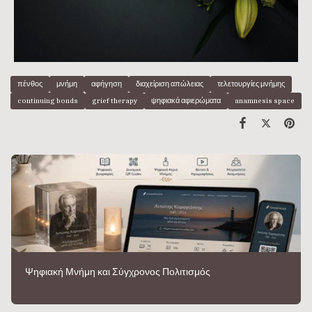
πένθος
μνήμη
αφήγηση
διαχείριση απώλειας
τελετουργίες μνήμης
continuing bonds
grief therapy
ψηφιακά αφιερώματα
anamnesis space
Ψηφιακή Μνήμη και Σύγχρονος Πολιτισμός