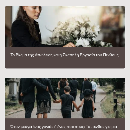
Το Βίωμα της Απώλειας και η Σιωπηλή Εργασία του Πένθους
Όταν φεύγει ένας γονιός ή ένας παππούς: Το πένθος για μια