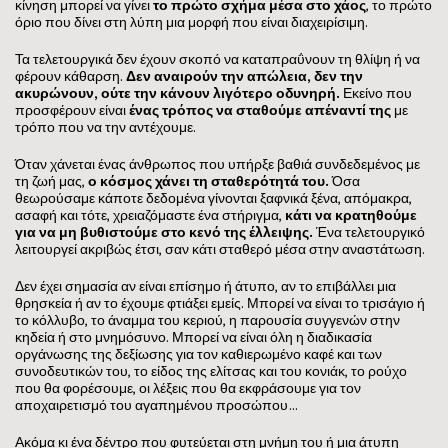
κίνηση μπορεί να γίνει
το πρώτο σχήμα μέσα στο χάος
, το πρώτο
όριο που δίνει στη λύπη μια μορφή που είναι διαχειρίσιμη.
Τα τελετουργικά δεν έχουν σκοπό να καταπραΰνουν τη θλίψη ή να
φέρουν κάθαρση.
Δεν αναιρούν την απώλεια, δεν την
ακυρώνουν, ούτε την κάνουν λιγότερο οδυνηρή
.
Εκείνο που
προσφέρουν είναι
ένας τρόπος να σταθούμε απέναντί της
με
τρόπο που να την αντέχουμε.
Όταν χάνεται ένας άνθρωπος που υπήρξε βαθιά συνδεδεμένος με
τη ζωή μας,
ο κόσμος χάνει τη σταθερότητά του
.
Όσα
θεωρούσαμε κάποτε δεδομένα γίνονται ξαφνικά ξένα, απόμακρα,
ασαφή και τότε, χρειαζόμαστε ένα στήριγμα,
κάτι να κρατηθούμε
για να μη βυθιστούμε στο κενό της έλλειψης
.
Ένα τελετουργικό
λειτουργεί ακριβώς έτσι, σαν κάτι σταθερό μέσα στην αναστάτωση.
Δεν έχει σημασία αν είναι επίσημο ή άτυπο, αν το επιβάλλει μια
θρησκεία ή αν το έχουμε φτιάξει εμείς. Μπορεί να είναι το τρισάγιο ή
το κόλλυβο, το άναμμα του κεριού, η παρουσία συγγενών στην
κηδεία ή στο μνημόσυνο. Μπορεί να είναι όλη η διαδικασία
οργάνωσης της δεξίωσης για τον καθιερωμένο καφέ και των
συνοδευτικών του, το είδος της ελίτσας και του κονιάκ, το ρούχο
που θα φορέσουμε, οι λέξεις που θα εκφράσουμε για τον
αποχαιρετισμό του αγαπημένου προσώπου…
Ακόμα κι ένα δέντρο που φυτεύεται στη μνήμη του ή μια άτυπη