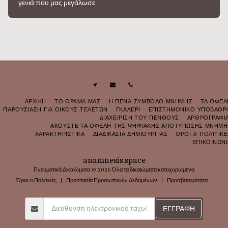
γενιά που μας μεγάλωσε
ΑΡΧΙΚΗ
ΤΟ ΟΡΑΜΑ ΜΑΣ
Η ΠΕΝΑ-ΣΥΜΒΟΛΟ ΜΝΗΜΗΣ
ΤΑ ΟΦΕΛ
ΠΑΡΟΥΣΙΑΣΗ ΓΙΑ ΟΙΚΟΥΣ ΤΕΛΕΤΩΝ
ΓΚΑΛΕΡΙ
ΕΠΙΣΤΗΜΟΝΙΚΟ ΥΠΟΒΑΘΡ
ΔΙΑΧΕΙΡΙΣΗ ΤΟΥ ΠΕΝΘΟΥΣ
ΑΡΘΡΟΓΡΑΦΙ
ΑΚΟΥΣΤΕ ΤΑ ΟΦΕΛΗ ΤΗΣ ΨΗΦΙΑΚΗΣ ΑΠΟΤΥΠΩΣΗΣ ΜΝΗΜΗ
ΧΑΡΑΚΤΗΡΙΣΤΙΚΑ
ΔΙΑΔΙΚΑΣΙΑ ΔΗΜΙΟΥΡΓΙΑΣ
ΟΡΟΙ & ΠΟΛΙΤΙΚ
ΕΠΙΚΟΙΝΩΝΙ
anamnesis.space
Πνευματικά Δικαιώματα © 2026 Όλα τα δικαιώματα κατοχυρωμένα
Όροι & Πολιτικές
|
Προστασία Προσωπικών Δεδομένων
|
Προσβασιμότητα
ΕΓΓΡΑΦΉ